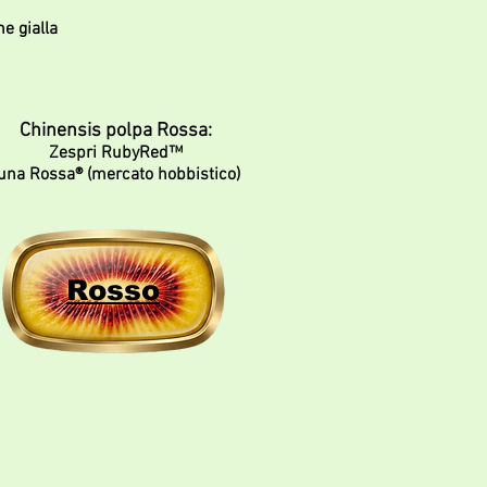
he gialla
Chinensis polpa Rossa:
Zespri RubyRed™
una Rossa® (mercato hobbistico)
Rosso