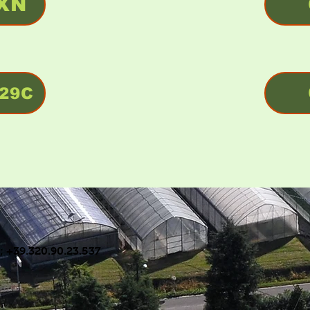
XN
29C
; +39.320.90.23.537