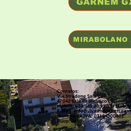
GARNEM G
MIRABOLANO 
Contatos:
Via Stradone Sala 257
47042 Sala Cesenatico (FC)
Mobile: +39.389.88.91.334 Mobile
E-mail:
info@vivaimagalotti.com
Número de IVA: 03184800401
Ruop: 2450