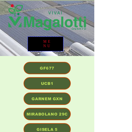
ME
NU
GF677
UCB1
GARNEM GXN
MIRABOLANO 29C
GISELA 5