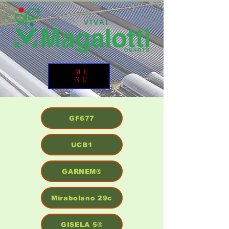
ME
NU
GF677
UCB1
GARNEM®
Mirabolano 29c
GISELA 5®